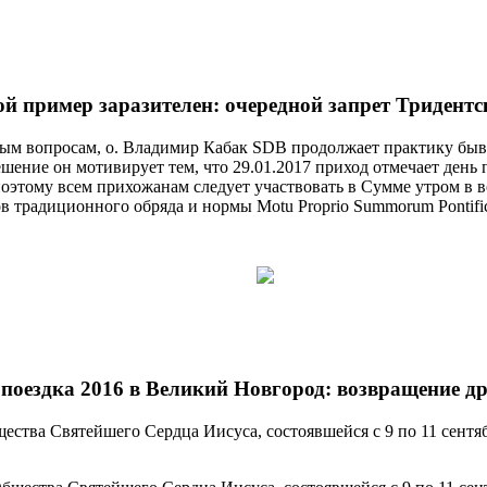
й пример заразителен: очередной запрет Тридент
м вопросам, о. Владимир Кабак SDB продолжает практику бывш
шение он мотивирует тем, что 29.01.2017 приход отмечает день 
поэтому всем прихожанам следует участвовать в Сумме утром в во
в традиционного обряда и нормы Motu Proprio Summorum Pontifi
поездка 2016 в Великий Новгород: возвращение д
ства Святейшего Сердца Иисуса, состоявшейся с 9 по 11 сентя