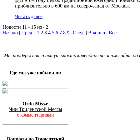
Читать далее
Новости 11 - 15 из 42
Начало
|
Пред.
|
1
2
3
4
5
6
7
8
9
|
След.
|
В конец
|
Все
Мы поддерживали актуальность календаря на этом сайте до к
Где мы уже побывали:
Ordo Missæ
Чин Тридентской Мессы
с комментариями
Вопросы по Тридентской