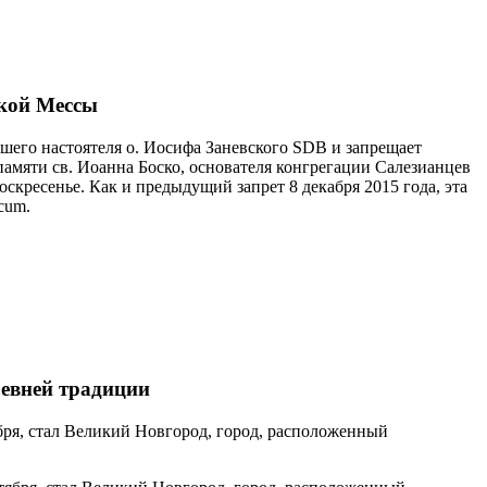
ской Мессы
его настоятеля о. Иосифа Заневского SDB и запрещает
памяти св. Иоанна Боско, основателя конгрегации Салезианцев
скресенье. Как и предыдущий запрет 8 декабря 2015 года, эта
cum.
ревней традиции
бря, стал Великий Новгород, город, расположенный