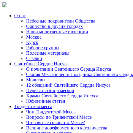
О нас
Небесные покровители Общества
Общество в других городах
Наши молитвенные интенции
Москва
Курск
Рабочие группы
Полезные материалы
Ссылки
Святейшее Сердце Иисуса
О почитании Святейшего Сердца Иисуса
Святая Месса в честь Праздника Святейшего Сердц
Молитвы
12 обещаний Святейшего Сердца Иисуса
Первая пятница месяца
Храмы Святейшего Сердца Иисуса
Юбилейные статьи
Тридентская месса
Чин Тридентской Мессы
Вопросы по Тридентской Мессе
Что святые говорят о Мессе?
Величие дореформенного католичества