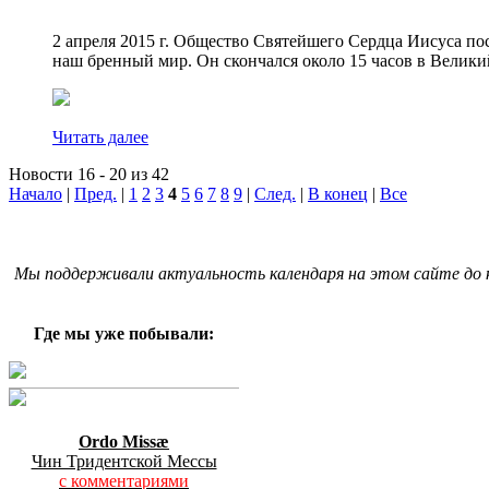
2 апреля 2015 г. Общество Святейшего Сердца Иисуса п
наш бренный мир. Он скончался около 15 часов в Великий 
Читать далее
Новости 16 - 20 из 42
Начало
|
Пред.
|
1
2
3
4
5
6
7
8
9
|
След.
|
В конец
|
Все
Мы поддерживали актуальность календаря на этом сайте до к
Где мы уже побывали:
Ordo Missæ
Чин Тридентской Мессы
с комментариями