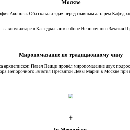
Москве
София Акопова. Оба сказали «да» перед главным алтарем Кафедр
Миропомазание по традиционному чину
са архиепископ Павел Пецци провёл миропомазание двух подро
ора Непорочного Зачатия Пресвятой Девы Марии в Москве при 
✝
In Memoriam