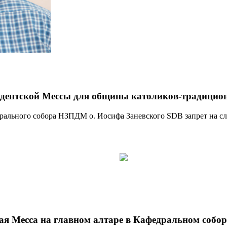
идентской Мессы для общины католиков-традициона
дрального собора НЗПДМ о. Иосифа Заневского SDB запрет на 
ная Месса на главном алтаре в Кафедральном собо