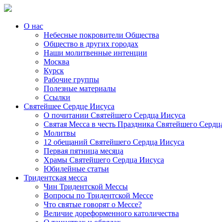
О нас
Небесные покровители Общества
Общество в других городах
Наши молитвенные интенции
Москва
Курск
Рабочие группы
Полезные материалы
Ссылки
Святейшее Сердце Иисуса
О почитании Святейшего Сердца Иисуса
Святая Месса в честь Праздника Святейшего Сердц
Молитвы
12 обещаний Святейшего Сердца Иисуса
Первая пятница месяца
Храмы Святейшего Сердца Иисуса
Юбилейные статьи
Тридентская месса
Чин Тридентской Мессы
Вопросы по Тридентской Мессе
Что святые говорят о Мессе?
Величие дореформенного католичества