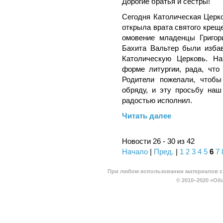
Дорогие братья и сёстры!
Сегодня Католическая Церко
открыла врата святого крещ
омовение младенцы Григор
Бахита Вальтер были избав
Католическую Церковь. На
форме литургии, рада, что
Родители пожелали, чтоб
обряду, и эту просьбу наш
радостью исполнил.
Читать далее
Новости 26 - 30 из 42
Начало
|
Пред.
|
1
2
3
4
5
6
7
При любом использовании материалов с 
© 2010–2020
«Общ