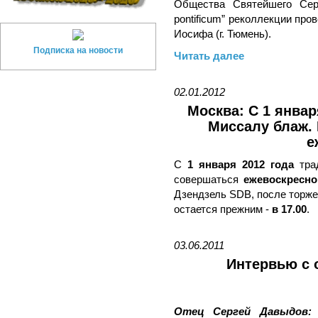
Общества Святейшего Се
pontificum” реколлекции про
Иосифа (г. Тюмень).
Подписка на новости
Читать далее
02.01.2012
Москва: С 1 январ
Миссалу блаж. 
е
С
1 января 2012 года
трад
совершаться
ежевоскресно
Дзендзель SDB, после торж
остается прежним -
в 17.00
.
03.06.2011
Интервью с 
Отец Сергей Давыдов: