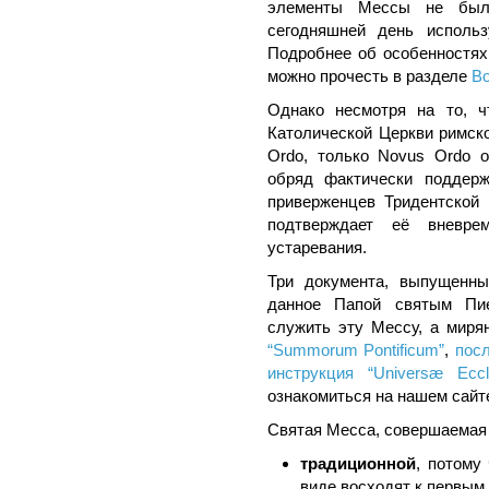
элементы Мессы не был
сегодняшней день использ
Подробнее об особенностях
можно прочесть в разделе
Во
Однако несмотря на то, 
Католической Церкви римск
Ordo, только Novus Ordo о
обряд фактически поддерж
приверженцев Тридентской
подтверждает её вневре
устаревания.
Три документа, выпущенны
данное Папой святым Пи
служить эту Мессу, а миря
“Summorum Pontificum”
,
посл
инструкция “Universæ Eccl
ознакомиться на нашем сайт
Святая Месса, совершаемая 
традиционной
, потому
виде восходят к первым