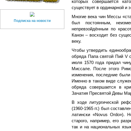
которых совершается като
существует в ординарной и 
Многие века чин Мессы «ста
Подписка на новости
был постоянным, неизме
непревзойдённым по красо
Канон – восходит без сущес
веку.
Чтобы утвердить единообра
обряда Папа святой Пий V 
июля 1570 года придал чи
Миссале. После этого Рим
изменения, последние были 
Именно в таком виде служе
обряда совершается в кри
Зачатия Пресвятой Девы Мар
В ходе литургической реф
(1960-1965 гг.) был составле
латински «Novus Ordo»). 
старого, например, его раз
так и на национальных язы