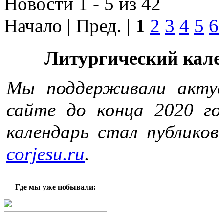
Новости 1 - 5 из 42
Начало | Пред. |
1
2
3
4
5
6
Литургический кале
Мы поддерживали акту
сайте до конца 2020 г
календарь стал публико
corjesu.ru
.
Где мы уже побывали: