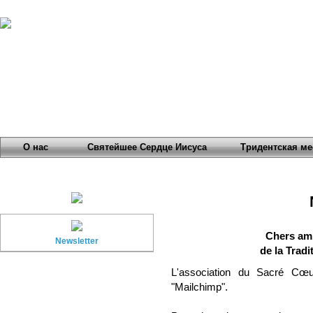
О нас
Святейшее Сердце Иисуса
Тридентская ме
Chers amis
Newsletter
de la Tradi
L'association du Sacré Cœu
"Mailchimp".