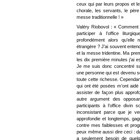
ceux qui par leurs propos et leu
chorale, les servants, le pèr
messe traditionnelle ! »
Valéry Riobovol : « Comment u
participer à l’office litur
profondément alors qu’elle 
étrangère ? J’ai souvent enten
et la messe tridentine. Ma pr
les dix première minutes j’ai 
Je me suis donc concentré su
une personne qui est devenu sou
toute cette richesse. Cependa
qui ont été posées m’ont aidé
assister de façon plus approf
autre argument des opposan
participants à l’office divi
inconsistant parce que je ve
approfondie et longtemps, gagn
contre mes faiblesses et progr
peux même aussi dire ceci : dan
a seulement besoin de quelq