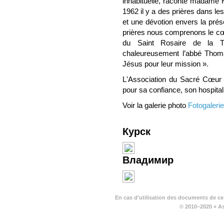
inhabituelle, raconte madame
1962 il y a des prières dans le
et une dévotion envers la prés
prières nous comprenons le cœu
du Saint Rosaire de la Tr
chaleureusement l’abbé Thom
Jésus pour leur mission ».
L'Association du Sacré Cœur 
pour sa confiance, son hospitali
Voir la galerie photo
Fotogalerie
Курск
Владимир
En cas d'utilisation des documents de ce
© 2010–2020 « A