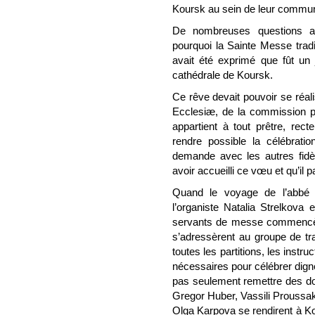
Koursk au sein de leur commun
De nombreuses questions av
pourquoi la Sainte Messe traditi
avait été exprimé que fût un 
cathédrale de Koursk.
Ce rêve devait pouvoir se réali
Ecclesiæ, de la commission po
appartient à tout prêtre, rect
rendre possible la célébratio
demande avec les autres fidèl
avoir accueilli ce vœu et qu’il p
Quand le voyage de l’abbé
l’organiste Natalia Strelkova
servants de messe commencère
s’adressèrent au groupe de tra
toutes les partitions, les instru
nécessaires pour célébrer dign
pas seulement remettre des docu
Gregor Huber, Vassili Proussako
Olga Karpova se rendirent à Ko