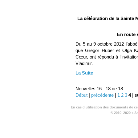
La célébration de la Sainte
En route 
Du 5 au 9 octobre 2012 l’abb
que Grégor Huber et Olga Kar
Cœur, ont répondu à l’invitat
Vladimir.
La Suite
Nouvelles 16 - 18 de 18
Début
|
précédente
|
1
2
3
4
| s
En cas d'utilisation des documents de ce
© 2010–2020 « A